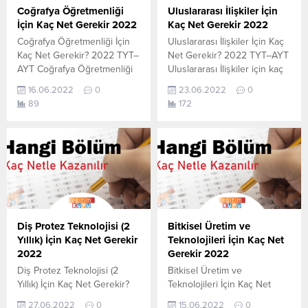
Coğrafya Öğretmenliği
Uluslararası İlişkiler İçin
İçin Kaç Net Gerekir 2022
Kaç Net Gerekir 2022
Coğrafya Öğretmenliği İçin
Uluslararası İlişkiler İçin Kaç
Kaç Net Gerekir? 2022 TYT–
Net Gerekir? 2022 TYT–AYT
AYT Coğrafya Öğretmenliği
Uluslararası İlişkiler için kaç
için kaç net yapmam gerekir
net yapmam gerekir
16.06.2022
0
23.06.2022
0
sorusunun cevabını
sorusunun cevabını
89
172
aşağıdan öğrenebilirsiniz. Bu
aşağıdan öğrenebilirsiniz. Bu
veriler 2021 TYT-AYT
veriler 2021 TYT-AYT
sınavında en son yerleşen
sınavında en son yerleşen
öğrencilerin yapmış olduğu
öğrencilerin yapmış olduğu
netlerdir. YÖKATLAS YKS-
netlerdir. YÖKATLAS YKS-
TYT Net Sihirbazı, YKS-TYT
TYT Net Sihirbazı, YKS-TYT
Net Sihirbazı. Sayfamızdaki
Net Sihirbazı. Sayfamızdaki
verilerin tamamı
verilerin tamamı
YÖK tarafından yayınlanmış
YÖK tarafından yayınlanmış
Diş Protez Teknolojisi (2
Bitkisel Üretim ve
olan en son güncel netlerdir.
olan en son güncel netlerdir.
Yıllık) İçin Kaç Net Gerekir
Teknolojileri İçin Kaç Net
YÖKATLAS-YÖK Net
YÖKATLAS-YÖK Net
2022
Gerekir 2022
Sihirbaz...
Sihirbaz...
Diş Protez Teknolojisi (2
Bitkisel Üretim ve
Yıllık) İçin Kaç Net Gerekir?
Teknolojileri İçin Kaç Net
2022 TYT–AYT Diş Protez
Gerekir? 2022 TYT–AYT
27.06.2022
0
15.06.2022
0