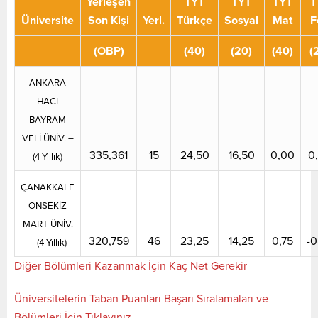
Yerleşen
TYT
TYT
TYT
T
Üniversite
Son Kişi
Yerl.
Türkçe
Sosyal
Mat
F
(OBP)
(40)
(20)
(40)
(
ANKARA
HACI
BAYRAM
VELİ ÜNİV. –
335,361
15
24,50
16,50
0,00
0
(4 Yıllık)
ÇANAKKALE
ONSEKİZ
MART ÜNİV.
320,759
46
23,25
14,25
0,75
-0
– (4 Yıllık)
Diğer Bölümleri Kazanmak İçin Kaç Net Gerekir
Üniversitelerin Taban Puanları Başarı Sıralamaları ve
Bölümleri İçin Tıklayınız