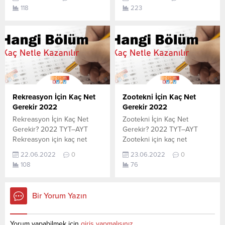
Teknolojisi (2 Yıllık) için kaç
Bitkisel Üretim ve
118
223
net yapmam gerekir
Teknolojileri için kaç net
sorusunun cevabını
yapmam gerekir sorusunun
aşağıdan öğrenebilirsiniz. Bu
cevabını aşağıdan
veriler 2021 TYT-AYT
öğrenebilirsiniz. Bu veriler
sınavında en son yerleşen
2021 TYT-AYT sınavında en
öğrencilerin yapmış olduğu
son yerleşen öğrencilerin
netlerdir. YÖKATLAS YKS-
yapmış olduğu netlerdir.
TYT Net Sihirbazı, YKS-TYT
YÖKATLAS YKS-TYT Net
Net Sihirbazı. Sayfamızdaki
Sihirbazı, YKS-TYT Net
Rekreasyon İçin Kaç Net
Zootekni İçin Kaç Net
verilerin tamamı
Sihirbazı. Sayfamızdaki
Gerekir 2022
Gerekir 2022
YÖK tarafından yayınlanmış
verilerin tamamı
Rekreasyon İçin Kaç Net
Zootekni İçin Kaç Net
olan en...
YÖK tarafından yayınlanmış
Gerekir? 2022 TYT–AYT
Gerekir? 2022 TYT–AYT
olan en son güncel...
Rekreasyon için kaç net
Zootekni için kaç net
yapmam gerekir sorusunun
yapmam gerekir sorusunun
22.06.2022
0
23.06.2022
0
cevabını aşağıdan
cevabını aşağıdan
108
76
öğrenebilirsiniz. Bu veriler
öğrenebilirsiniz. Bu veriler
2021 TYT-AYT sınavında en
2021 TYT-AYT sınavında en
son yerleşen öğrencilerin
son yerleşen öğrencilerin
Bir Yorum Yazın
yapmış olduğu netlerdir.
yapmış olduğu netlerdir.
YÖKATLAS YKS-TYT Net
YÖKATLAS YKS-TYT Net
Sihirbazı, YKS-TYT Net
Sihirbazı, YKS-TYT Net
Yorum yapabilmek için
giriş yapmalısınız
.